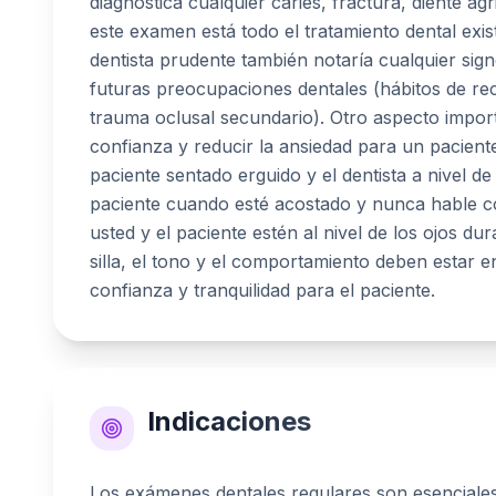
diagnostica cualquier caries, fractura, diente agr
este examen está todo el tratamiento dental exi
dentista prudente también notaría cualquier sig
futuras preocupaciones dentales (hábitos de rec
trauma oclusal secundario). Otro aspecto import
confianza y reducir la ansiedad para un pacient
paciente sentado erguido y el dentista a nivel d
paciente cuando esté acostado y nunca hable c
usted y el paciente estén al nivel de los ojos du
silla, el tono y el comportamiento deben estar en
confianza y tranquilidad para el paciente.
Indicaciones
Los exámenes dentales regulares son esenciales