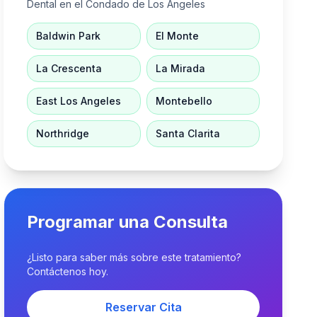
Dental en el Condado de Los Ángeles
Baldwin Park
El Monte
La Crescenta
La Mirada
East Los Angeles
Montebello
Northridge
Santa Clarita
Programar una Consulta
¿Listo para saber más sobre este tratamiento?
Contáctenos hoy.
Reservar Cita