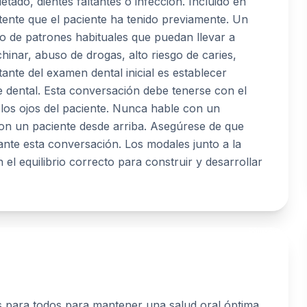
ietado, dientes faltantes o infección. Incluido en
stente que el paciente ha tenido previamente. Un
no de patrones habituales que puedan llevar a
hinar, abuso de drogas, alto riesgo de caries,
ante del examen dental inicial es establecer
e dental. Esta conversación debe tenerse con el
e los ojos del paciente. Nunca hable con un
on un paciente desde arriba. Asegúrese de que
rante esta conversación. Los modales junto a la
 el equilibrio correcto para construir y desarrollar
 para todos para mantener una salud oral óptima.