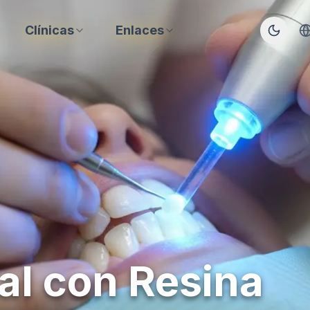
Clínicas
Enlaces
al con Resina