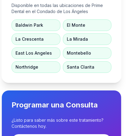
Disponible en todas las ubicaciones de Prime
Dental en el Condado de Los Ángeles
Baldwin Park
El Monte
La Crescenta
La Mirada
East Los Angeles
Montebello
Northridge
Santa Clarita
Programar una Consulta
¿Listo para saber más sobre este tratamiento?
Contáctenos hoy.